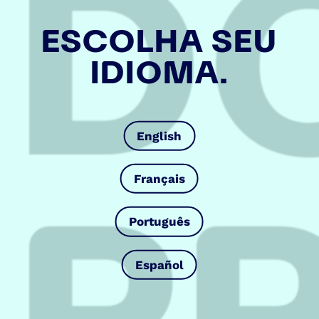
D
ESCOLHA SEU
IDIOMA.
English
P
Français
Português
Español