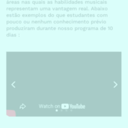
áreas nas quais as habilidades musicais
representam uma vantagem real. Abaixo
estão exemplos do que estudantes com
pouco ou nenhum conhecimento prévio
produziram durante nosso programa de 10
dias :